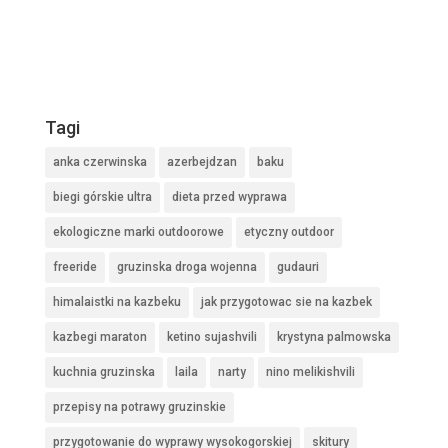
Tagi
anka czerwinska
azerbejdzan
baku
biegi górskie ultra
dieta przed wyprawa
ekologiczne marki outdoorowe
etyczny outdoor
freeride
gruzinska droga wojenna
gudauri
himalaistki na kazbeku
jak przygotowac sie na kazbek
kazbegi maraton
ketino sujashvili
krystyna palmowska
kuchnia gruzinska
laila
narty
nino melikishvili
przepisy na potrawy gruzinskie
przygotowanie do wyprawy wysokogorskiej
skitury