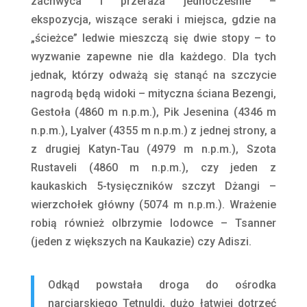
zachwyca i przeraża jednocześnie –
ekspozycja, wiszące seraki i miejsca, gdzie na
„ścieżce” ledwie mieszczą się dwie stopy – to
wyzwanie zapewne nie dla każdego. Dla tych
jednak, którzy odważą się stanąć na szczycie
nagrodą będą widoki – mityczna ściana Bezengi,
Gestoła (4860 m n.p.m.), Pik Jesenina (4346 m
n.p.m.), Lyalver (4355 m n.p.m.) z jednej strony, a
z drugiej Katyn-Tau (4979 m n.p.m.), Szota
Rustaveli (4860 m n.p.m.), czy jeden z
kaukaskich 5-tysięczników szczyt Dżangi –
wierzchołek główny (5074 m n.p.m.). Wrażenie
robią również olbrzymie lodowce – Tsanner
(jeden z większych na Kaukazie) czy Adiszi.
Odkąd powstała droga do ośrodka
narciarskiego Tetnuldi, dużo łatwiej dotrzeć