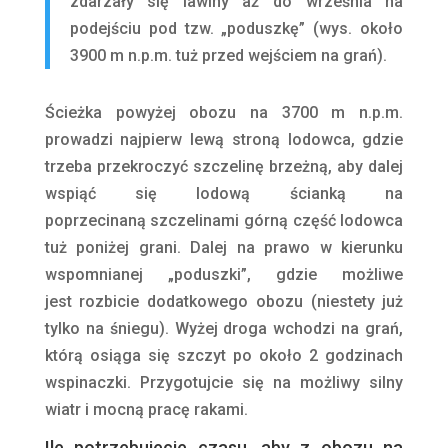
zdarzały się lawiny aż do września na
podejściu pod tzw. „poduszkę” (wys. około
3900 m n.p.m. tuż przed wejściem na grań).
Ścieżka powyżej obozu na 3700 m n.p.m.
prowadzi najpierw lewą stroną lodowca, gdzie
trzeba przekroczyć szczelinę brzeżną, aby dalej
wspiąć się lodową ścianką na
poprzecinaną szczelinami górną część lodowca
tuż poniżej grani. Dalej na prawo w kierunku
wspomnianej „poduszki”, gdzie możliwe
jest rozbicie dodatkowego obozu (niestety już
tylko na śniegu). Wyżej droga wchodzi na grań,
którą osiąga się szczyt po około 2 godzinach
wspinaczki. Przygotujcie się na możliwy silny
wiatr i mocną pracę rakami.
Ile potrzebujecie czasu, aby z obozu na