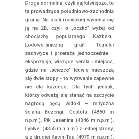
Droga normalna, czyli najłatwiejsza, to
ta prowadząca południowo-zachodnią
granią. Na skali rosyjskiej wycenia się
ją na 2B, czyli o „oczko” wyżej od
chociażby popularnego Kazbeku.
Lodowo-śnieżna grań Tetnuldi
zachwyca i przeraża jednocześnie –
ekspozycja, wiszące seraki i miejsca,
gdzie na „ścieżce” ledwie mieszczą
się dwie stopy – to wyzwanie zapewne
nie dla każdego. Dla tych jednak,
którzy odważą się stanąć na szczycie
nagrodą będą widoki – mityczna
ściana Bezengi, Gestoła (4860 m
n.p.m.), Pik Jesenina (4346 m n.p.m.),
Lyalver (4355 m n.p.m.) z jednej strony,
a z drugiej Katyn-Tau (4979 m n.p.m.),