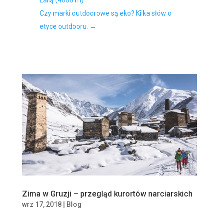
Lailą (4008 m)
Czy marki outdoorowe są eko? Kilka słów o
etyce outdooru.
→
Zima w Gruzji – przegląd kurortów narciarskich
wrz 17, 2018
|
Blog