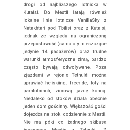
drogi od najbliższego lotniska w
Kutaisi. Do Mestii latają również
lokalne linie lotnicze VanillaSky z
Natakhtari pod Tbilisi oraz z Kutaisi,
jednak ze względu na ograniczoną
przepustowość (samoloty mieszczące
jedynie 14 pasażerów) oraz trudne
warunki atmosferyczne zimą, bardzo
często bywają odwoływane. Poza
zjazdami w rejonie Tetnuldi można
uprawiać heliskiing, freeride, loty na
paralotniach, zimową jazdę konną.
Niedaleko od stoków działa obecnie
jeden dom gościnny. Większość gości
dojeżdża na stoki codziennie z Mestii.
Nie ma póki co żadnego skibusa
łączącego Mestię z Tetnuldi. Z