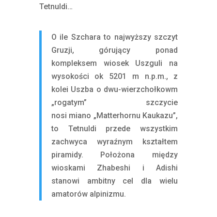
Tetnuldi…
O ile Szchara to najwyższy szczyt
Gruzji, górujący ponad
kompleksem wiosek Uszguli na
wysokości ok 5201 m n.p.m., z
kolei Uszba o dwu-wierzchołkowm
„rogatym” szczycie
nosi miano „Matterhornu Kaukazu”,
to Tetnuldi przede wszystkim
zachwyca wyraźnym kształtem
piramidy. Położona między
wioskami Zhabeshi i Adishi
stanowi ambitny cel dla wielu
amatorów alpinizmu.