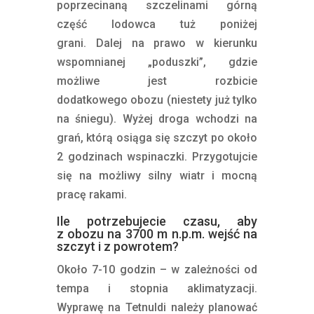
poprzecinaną szczelinami górną
część lodowca tuż poniżej
grani. Dalej na prawo w kierunku
wspomnianej „poduszki”, gdzie
możliwe jest rozbicie
dodatkowego obozu (niestety już tylko
na śniegu). Wyżej droga wchodzi na
grań, którą osiąga się szczyt po około
2 godzinach wspinaczki. Przygotujcie
się na możliwy silny wiatr i mocną
pracę rakami.
Ile potrzebujecie czasu, aby
z obozu na 3700 m n.p.m. wejść na
szczyt i z powrotem?
Około 7-10 godzin – w zależności od
tempa i stopnia aklimatyzacji.
Wyprawę na Tetnuldi należy planować