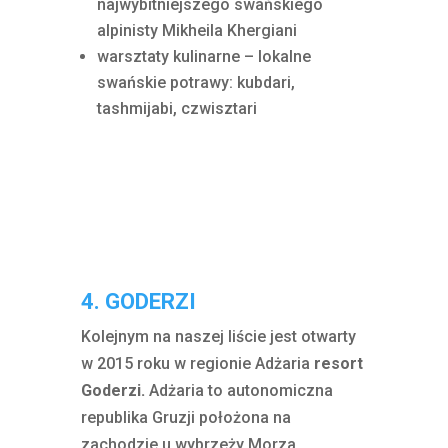
najwybitniejszego swańskiego
alpinisty Mikheila Khergiani
warsztaty kulinarne – lokalne
swańskie potrawy: kubdari,
tashmijabi, czwisztari
4. GODERZI
Kolejnym na naszej liście jest otwarty
w 2015 roku w regionie Adżaria
resort
Goderzi.
Adżaria to autonomiczna
republika Gruzji położona na
zachodzie u wybrzeży Morza