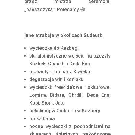
przez mistrza ceremonii
„bańszczyka”. Polecamy 😀
Inne atrakcje w okolicach Gudauri:
wycieczka do Kazbegi
ski-alpinistyczne wejścia na szczyty
Kazbek, Chaukhi i Deda Ena
monastyr Lomisa z X wieku
degustacja win i koniaku
wycieczki: freeride’owe i skiturowe:
Lomisa, Bidara, Chrdili, Deda Ena,
Kobi, Sioni, Juta
heliskiing w Gudauri i w Kazbegi
ruska bania
nocne wycieczki z pochodniami na
skuterach śnieżnych zakończone