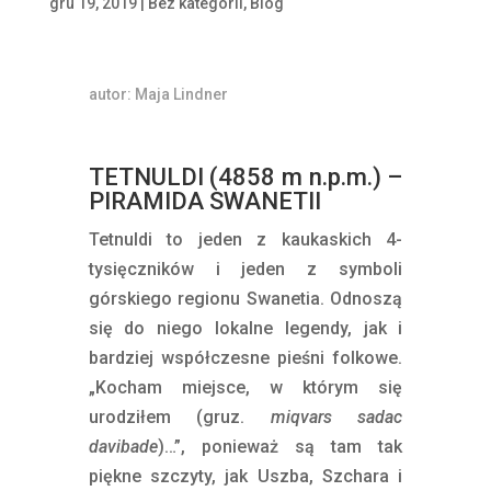
gru 19, 2019
|
Bez kategorii
,
Blog
autor: Maja Lindner
TETNULDI (4858 m n.p.m.) –
PIRAMIDA SWANETII
Tetnuldi to jeden z kaukaskich 4-
tysięczników i jeden z symboli
górskiego regionu Swanetia. Odnoszą
się do niego lokalne legendy, jak i
bardziej współczesne pieśni folkowe.
„Kocham miejsce, w którym się
urodziłem (gruz.
miqvars sadac
davibade
)…”, ponieważ są tam tak
piękne szczyty, jak Uszba, Szchara i