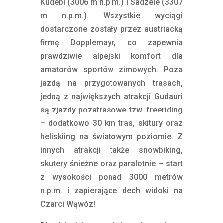
Kudebi (3006 m n.p.m.) i Sadzele (3307
m n.p.m.). Wszystkie wyciągi
dostarczone zostały przez austriacką
firmę Dopplemayr, co zapewnia
prawdziwie alpejski komfort dla
amatorów sportów zimowych. Poza
jazdą na przygotowanych trasach,
jedną z największych atrakcji Gudauri
są zjazdy pozatrasowe tzw. freeriding
– dodatkowo 30 km tras, skitury oraz
heliskiing na światowym poziomie. Z
innych atrakcji także snowbiking,
skutery śnieżne oraz paralotnie – start
z wysokości ponad 3000 metrów
n.p.m. i zapierające dech widoki na
Czarci Wąwóz!