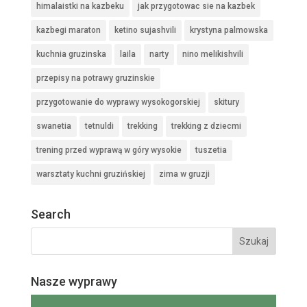
himalaistki na kazbeku
jak przygotowac sie na kazbek
kazbegi maraton
ketino sujashvili
krystyna palmowska
kuchnia gruzinska
laila
narty
nino melikishvili
przepisy na potrawy gruzinskie
przygotowanie do wyprawy wysokogorskiej
skitury
swanetia
tetnuldi
trekking
trekking z dziecmi
trening przed wyprawą w góry wysokie
tuszetia
warsztaty kuchni gruzińskiej
zima w gruzji
Search
Nasze wyprawy