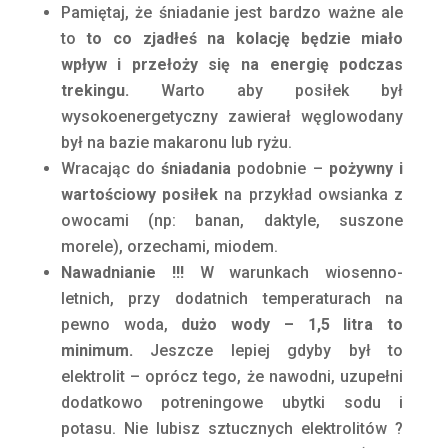
Pamiętaj, że śniadanie jest bardzo ważne ale
to
to co zjadłeś na kolację będzie miało
wpływ i przełoży się na energię podczas
trekingu.
Warto aby posiłek był
wysokoenergetyczny zawierał węglowodany
był na bazie makaronu lub ryżu.
Wracając do
śniadania
podobnie –
pożywny i
wartościowy posiłek
na przykład owsianka z
owocami (np: banan, daktyle, suszone
morele), orzechami, miodem.
Nawadnianie !!!
W warunkach wiosenno-
letnich, przy dodatnich temperaturach na
pewno woda,
dużo wody – 1,5 litra to
minimum.
Jeszcze lepiej gdyby był to
elektrolit – oprócz tego, że nawodni, uzupełni
dodatkowo potreningowe ubytki sodu i
potasu. Nie lubisz sztucznych elektrolitów ?