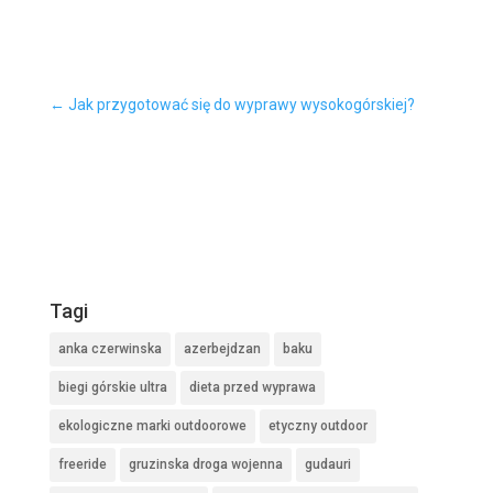
←
Jak przygotować się do wyprawy wysokogórskiej?
Tagi
anka czerwinska
azerbejdzan
baku
biegi górskie ultra
dieta przed wyprawa
ekologiczne marki outdoorowe
etyczny outdoor
freeride
gruzinska droga wojenna
gudauri