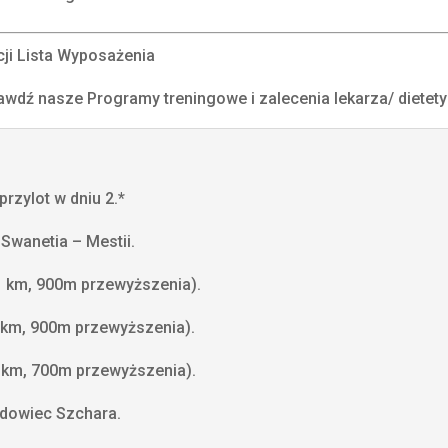
cji Lista Wyposażenia
awdź nasze Programy treningowe i zalecenia lekarza/ dietety
przylot w dniu 2.*
 Swanetia – Mestii.
1 km, 900m przewyższenia).
4 km, 900m przewyższenia).
0 km, 700m przewyższenia).
odowiec Szchara.