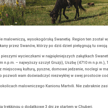
le malowniczą, wysokogórską Swanetię. Region ten został wp
y przez Swanów, którzy po dziś dzień pielęgnują tu swoją un
ię pieszymi wycieczkami w najpiękniejszych zakątkach Swanet
m n.p.m. – najwyższy szczyt Gruzji), Uszbę (4710 m n.p.m.), 
t z miejscową kulturą, pyszne, domowe jedzenie, noclegi w 
 pozwoli wam doświadczyć niezwykłej w swej prostocie codzi
okolicach malowniczego Kanionu Martvili. Nie zabraknie z
a trekkingu o dodatkowe 3 dni ze startem w Chuberi.