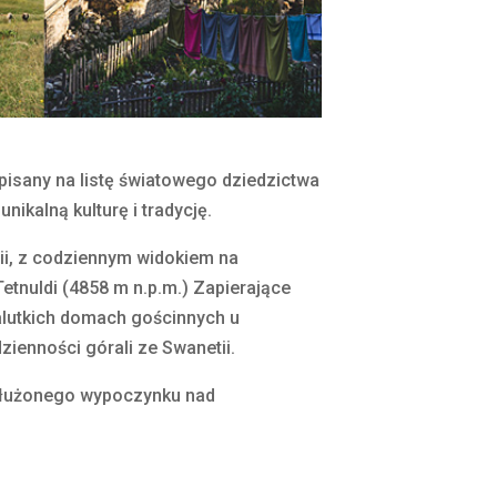
isany na listę światowego dziedzictwa
ikalną kulturę i tradycję.
ii, z codziennym widokiem na
Tetnuldi (4858 m n.p.m.) Zapierające
malutkich domach gościnnych u
enności górali ze Swanetii.
asłużonego wypoczynku nad