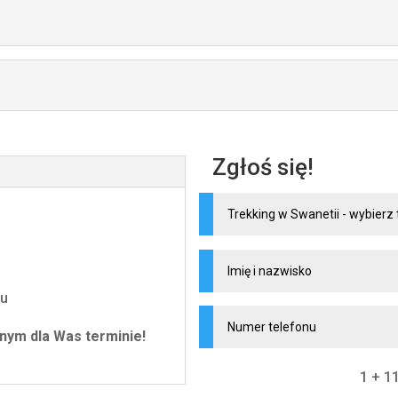
Zgłoś się!
ku
nym dla Was terminie!
1 + 1