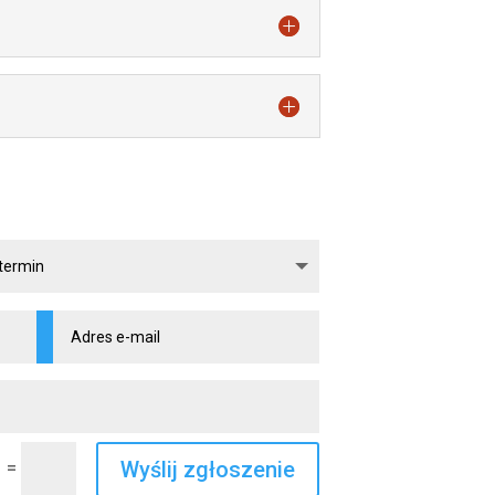
Wyślij zgłoszenie
=
1