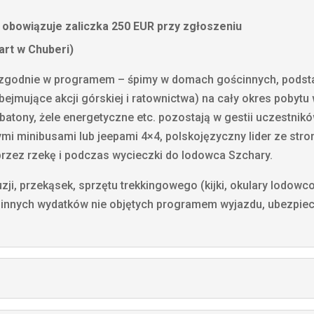
, obowiązuje zaliczka 250 EUR przy zgłoszeniu
art w Chuberi)
ie zgodnie w programem – śpimy w domach gościnnych, pods
bejmujące akcji górskiej i ratownictwa) na cały okres pobytu
batony, żele energetyczne etc. pozostają w gestii uczestnik
i minibusami lub jeepami 4×4, polskojęzyczny lider ze stro
rzez rzekę i podczas wycieczki do lodowca Szchary.
uzji, przekąsek, sprzętu trekkingowego (kijki, okulary lodowc
 innych wydatków nie objętych programem wyjazdu, ubezpiec