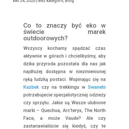
kwi 24, 2020
|
Bez kategorii
,
Blog
Co to znaczy być eko w
świecie marek
outdoorowych?
Wszyscy kochamy spędzać czas
aktywnie w górach i chcielibyśmy, aby
dzika przyroda pozostała dla nas jak
najdłużej dostępna w niezmienionej
ręką ludzką postaci. Wspinając się na
Kazbek
czy na trekkingu w
Swanetii
potrzebujecie specjalistycznej odzieży
czy sprzętu. Jakie są Wasze ulubione
marki – Quechua, Arc’teryx, The North
Face, a może Vaude? Ale czy
zastanawialiście się kiedyś, czy te