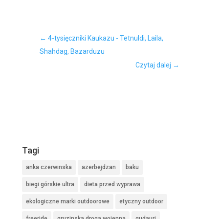
←
4-tysięczniki Kaukazu - Tetnuldi, Laila,
Shahdag, Bazarduzu
Czytaj dalej
→
Tagi
anka czerwinska
azerbejdzan
baku
biegi górskie ultra
dieta przed wyprawa
ekologiczne marki outdoorowe
etyczny outdoor
freeride
gruzinska droga wojenna
gudauri