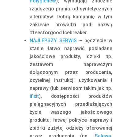
Polygiene®
),
wymagają znacznie
rzadszego prania od syntetycznych
alternatyw. Dobrą kampanię w tym
zakresie prowadzi pod nazwą
#teesforgood
Icebreaker.
NAJLEPSZY SERWIS
– będziecie w
stanie łatwo naprawić posiadane
jakościowe produkty, dzięki np.
zestawom naprawczym
dołączonym przez producenta,
czytelnej instrukcji użytkowania i
naprawy (lub serwisom takim jak np.
ifixit
), dostępności produktów
pielęgnacyjnych przedłużających
życie waszego jakościowego
produktu, łatwej polityce naprawy i
zbiórki zużytej odzieży oferowanej
przez producenta (np.
Salewa
,