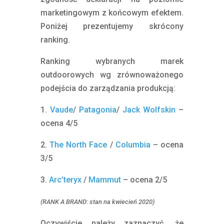
marketingowym z końcowym efektem.
Poniżej prezentujemy skrócony
ranking.
Ranking wybranych marek
outdoorowych wg zrównoważonego
podejścia do zarządzania produkcją:
1.
Vaude
/
Patagonia
/
Jack Wolfskin
–
ocena 4/5
2.
The North Face
/
Columbia
– ocena
3/5
3.
Arc’teryx
/
Mammut
– ocena 2/5
(RANK A BRAND: stan na kwiecień 2020)
Oczywiście należy zaznaczyć, że