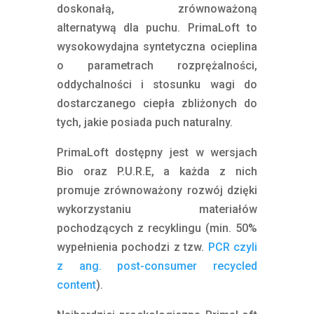
doskonałą, zrównoważoną
alternatywą dla puchu. PrimaLoft to
wysokowydajna syntetyczna ocieplina
o parametrach rozprężalności,
oddychalności i stosunku wagi do
dostarczanego ciepła zbliżonych do
tych, jakie posiada puch naturalny.
PrimaLoft dostępny jest w wersjach
Bio oraz P.U.R.E, a każda z nich
promuje zrównoważony rozwój dzięki
wykorzystaniu materiałów
pochodzących z recyklingu (min. 50%
wypełnienia pochodzi z tzw.
PCR czyli
z ang. p
ost-consumer recycled
content
).