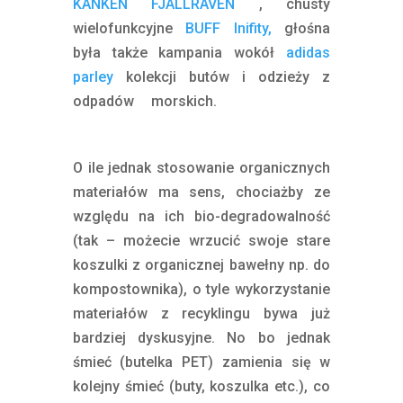
KANKEN FJALLRAVEN
, chusty
wielofunkcyjne
BUFF Inifity,
głośna
była także kampania wokół
adidas
parley
kolekcji butów i odzieży z
odpadów morskich.
[ekologiczne marki
outdoorowe]
O ile jednak stosowanie organicznych
materiałów ma sens, chociażby ze
względu na ich bio-degradowalność
(tak – możecie wrzucić swoje stare
koszulki z organicznej bawełny np. do
kompostownika), o tyle wykorzystanie
materiałów z recyklingu bywa już
bardziej dyskusyjne. No bo jednak
śmieć (butelka PET) zamienia się w
kolejny śmieć (buty, koszulka etc.), co