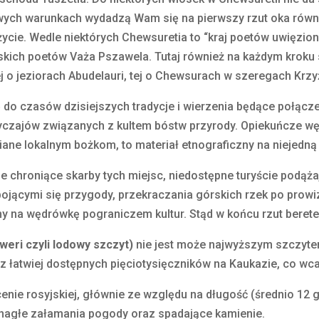
ych warunkach wydadzą Wam się na pierwszy rzut oka równie 
 życie. Wedle niektórych Chewsuretia to “kraj poetów uwięzio
kich poetów Vaża Pszawela. Tutaj również na każdym kroku sły
tej o jeziorach Abudelauri, tej o Chewsurach w szeregach Kr
 do czasów dzisiejszych tradycje i wierzenia będące połąc
czajów związanych z kultem bóstw przyrody. Opiekuńcze węże,
awiane lokalnym bożkom, to materiał etnograficzny na niejedn
e chroniące skarby tych miejsc, niedostępne turyście podąża
ojącymi się przygody, przekraczania górskich rzek po prowi
na wędrówkę pograniczem kultur. Stąd w końcu rzut beretem
eri czyli lodowy szczyt)
nie jest może najwyższym szczytem
 łatwiej dostępnych pięciotysięczników na Kaukazie, co wca
nie rosyjskiej, głównie ze względu na długość (średnio 12 
 nagłe załamania pogody oraz spadające kamienie.