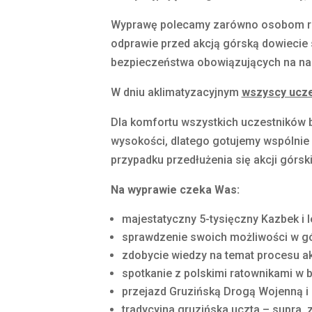
Wyprawę polecamy zarówno osobom roz
odprawie przed akcją górską dowiecie 
bezpieczeństwa obowiązujących na n
W dniu aklimatyzacyjnym
wszyscy ucze
Dla komfortu wszystkich uczestników 
wysokości, dlatego gotujemy wspólnie p
przypadku przedłużenia się akcji górski
Na wyprawie czeka Was:
majestatyczny 5-tysięczny Kazbek i
sprawdzenie swoich możliwości w g
zdobycie wiedzy na temat procesu akli
spotkanie z polskimi ratownikami w
przejazd Gruzińską Drogą Wojenną i z
tradycyjna gruzińska uczta – supra, 