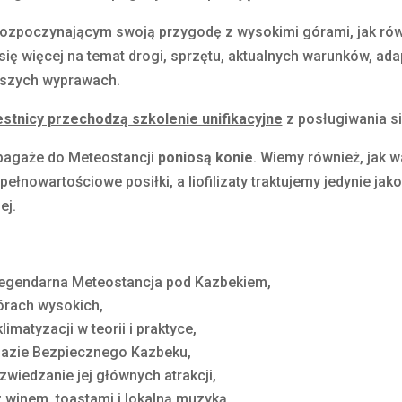
poczynającym swoją przygodę z wysokimi górami, jak równ
się więcej na temat drogi, sprzętu, aktualnych warunków, ad
aszych wyprawach.
stnicy przechodzą szkolenie unifikacyjne
z posługiwania s
bagaże do Meteostancji
poniosą konie
. Wiemy również, jak w
ełnowartościowe posiłki, a liofilizaty traktujemy jedynie j
ej.
 legendarna Meteostancja pod Kazbekiem,
órach wysokich,
matyzacji w teorii i praktyce,
 bazie Bezpiecznego Kazbeku,
wiedzanie jej głównych atrakcji,
z winem, toastami i lokalną muzyką,