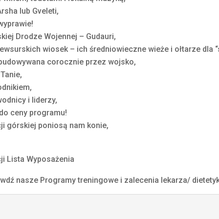
sha lub Gveleti,
 wyprawie!
kiej Drodze Wojennej – Gudauri,
ewsurskich wiosek – ich średniowieczne wieże i ołtarze dla 
budowywana corocznie przez wojsko,
 Tanie,
odnikiem,
odnicy i liderzy,
do ceny programu!
i górskiej poniosą nam konie,
ji Lista Wyposażenia
dź nasze Programy treningowe i zalecenia lekarza/ dietety