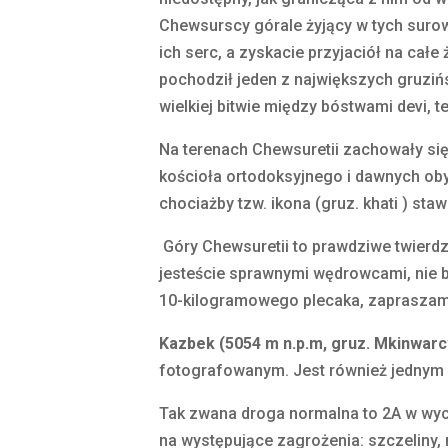
Chewsurscy górale żyjący w tych surow
ich serc, a zyskacie przyjaciół na całe
pochodził jeden z największych gruzińs
wielkiej bitwie między bóstwami devi, 
Na terenach Chewsuretii zachowały się
kościoła ortodoksyjnego i dawnych oby
chociażby tzw. ikona (gruz. khati ) st
Góry Chewsuretii to prawdziwe twierdz
jesteście sprawnymi wędrowcami, nie b
10-kilogramowego plecaka, zapraszamy 
Kazbek (5054 m n.p.m, gruz. Mkinwarcw
fotografowanym. Jest również jednym z
Tak zwana droga normalna to 2A w wyce
na występujące zagrożenia: szczeliny,