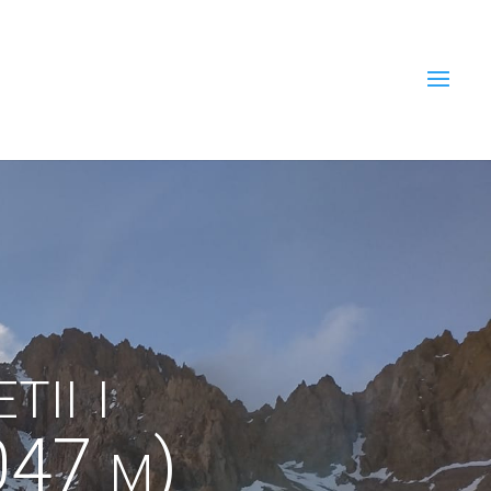
ii i
047 m)