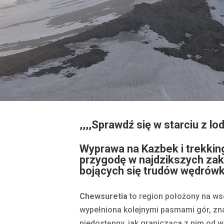
,,,,Sprawdź się w starciu z 
Wyprawa na Kazbek i trekkin
przygodę w najdzikszych zak
bojących się trudów wędrówki
Chewsuretia
to region położony na ws
wypełniona kolejnymi pasmami gór, znac
niedostępny, jak granicząca z nim od w