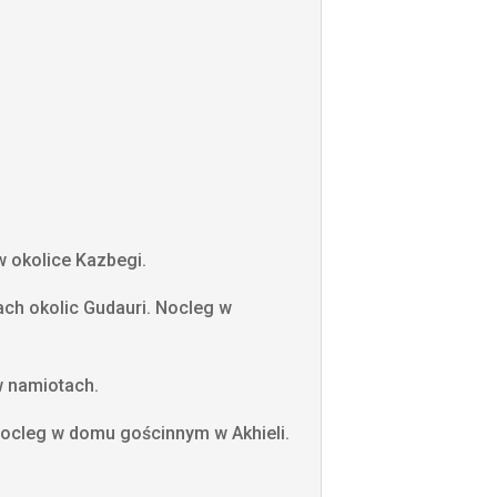
w okolice Kazbegi.
ach okolic Gudauri. Nocleg w
w namiotach.
 nocleg w domu gościnnym w Akhieli.