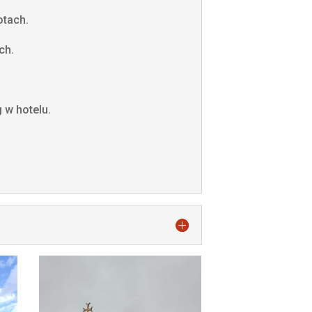
otach.
ch.
 w hotelu.