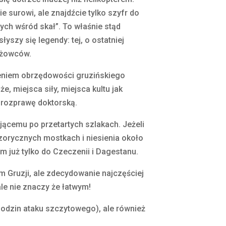
surowi, ale znajdźcie tylko szyfr do
nych wśród skał”. To właśnie stąd
szy się legendy: tej, o ostatniej
zyżowców.
zeniem obrzędowości gruzińskiego
 miejsca siły, miejsca kultu jak
ą rozprawę doktorską.
jącemu po przetartych szlakach. Jeżeli
zorycznych mostkach i niesienia około
 już tylko do Czeczenii i Dagestanu.
 Gruzji, ale zdecydowanie najczęściej
le nie znaczy że łatwym!
godzin ataku szczytowego), ale również