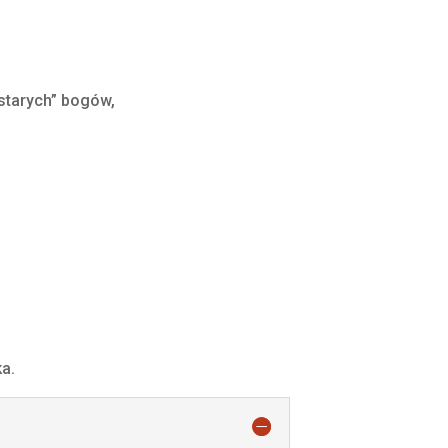
“starych” bogów,
ka.