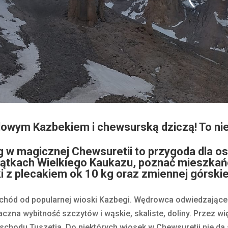
lodowym Kazbekiem i chewsurską dziczą! To ni
g w magicznej Chewsuretii to przygoda dla o
ątkach Wielkiego Kaukazu, poznać mieszkań
 z plecakiem ok 10 kg oraz zmiennej górskie
chód od popularnej wioski Kazbegi. Wędrowca odwiedzająceg
zna wybitność szczytów i wąskie, skaliste, doliny. Przez wi
schodu Tuszetia. Do niektórych wiosek w Chewsuretii nie da s