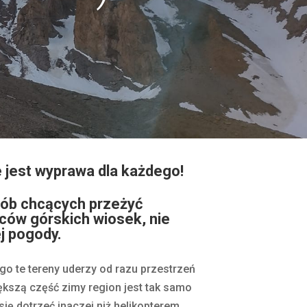
e jest wyprawa dla każdego!
sób chcących przeżyć
ców górskich wiosek, nie
j pogody.
o te tereny uderzy od razu przestrzeń
ększą część zimy region jest tak samo
ię dotrzeć inaczej niż helikopterem.