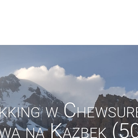
kking w Chewsuret
wa na Kazbek (5