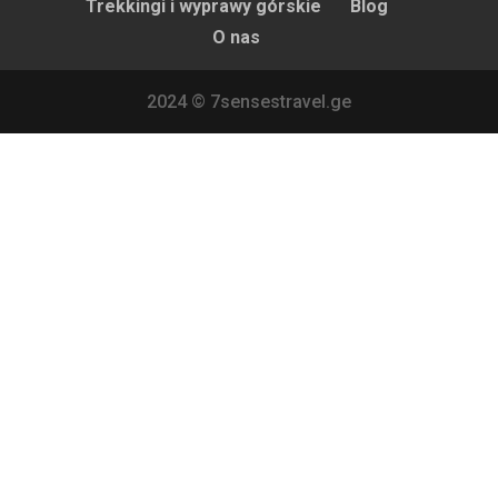
Trekkingi i wyprawy górskie
Blog
O nas
2024 © 7sensestravel.ge