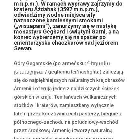
m n.p.m.). W ramach wyprawy zajrzymy do
krateru Ażdahak (3597 m n.p.m.),
odwiedzimy wodne miejsca siły
naznaczone kamiennymi smokami
(„wiszapami”), zanurzymy się w mistykę
monastyru Geghard i świątyni Garni, a na
koniec wybierzemy się na spacer po
cmentarzysku chaczkarów nad jeziorem
Sewan.
Góry Gegamskie (po armeńsku: Գեղամա
լեռնաշղթա / geghama ler’nashghta) zaliczają
się do najpiękniejszych naturalnych krajobrazów
Armenii i oferują jedne z najdzikszych ścieżek
górskich w kraju. Ten łańcuch wulkanicznych
stożków i kraterów, zamieszkany wyłącznie
latem przez koczowniczych pasterzy, biegnie z
północnego-zachodu na południowy-wschód
przez środkową Armenię i tworzy naturalną
barierę pomiędzy wysokogórskim jeziorem