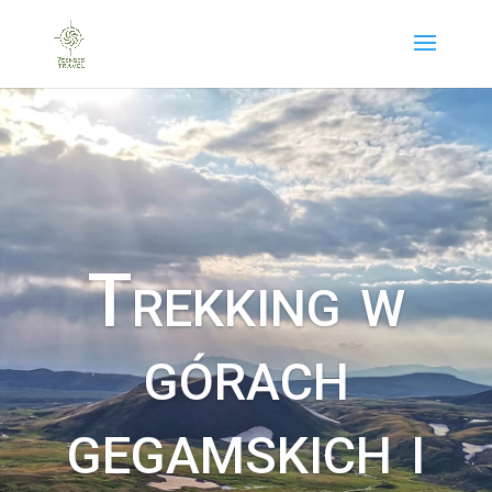
Trekking w
górach
gegamskich i