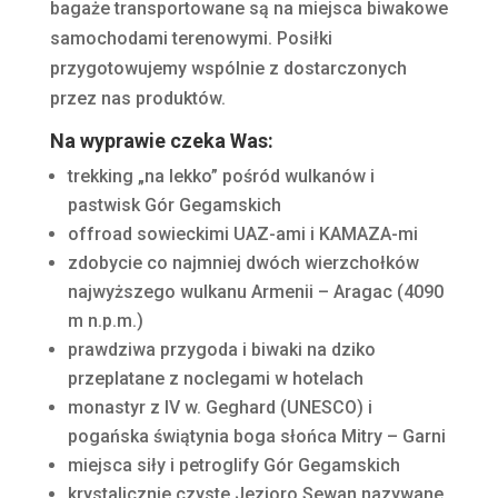
bagaże transportowane są na miejsca biwakowe
samochodami terenowymi. Posiłki
przygotowujemy wspólnie z dostarczonych
przez nas produktów.
Na wyprawie czeka Was:
trekking „na lekko” pośród wulkanów i
pastwisk Gór Gegamskich
offroad sowieckimi UAZ-ami i KAMAZA-mi
zdobycie co najmniej dwóch wierzchołków
najwyższego wulkanu Armenii – Aragac (4090
m n.p.m.)
prawdziwa przygoda i biwaki na dziko
przeplatane z noclegami w hotelach
monastyr z IV w. Geghard (UNESCO) i
pogańska świątynia boga słońca Mitry – Garni
miejsca siły i petroglify Gór Gegamskich
krystalicznie czyste Jezioro Sewan nazywane