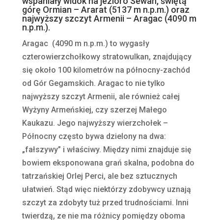
wspaniały widok na jezioro Sewan, świętą
górę Ormian – Ararat (5137 m n.p.m.) oraz
najwyższy szczyt Armenii – Aragac (4090 m
n.p.m.).
Aragac (4090 m n.p.m.) to wygasły
czterowierzchołkowy stratowulkan, znajdujący
się około 100 kilometrów na północny-zachód
od Gór Gegamskich. Aragac to nie tylko
najwyższy szczyt Armenii, ale również całej
Wyżyny Armeńskiej, czy szerzej Małego
Kaukazu. Jego najwyższy wierzchołek –
Północny często bywa dzielony na dwa:
„fałszywy” i właściwy. Między nimi znajduje się
bowiem eksponowana grań skalna, podobna do
tatrzańskiej Orlej Perci, ale bez sztucznych
ułatwień. Stąd więc niektórzy zdobywcy uznają
szczyt za zdobyty tuż przed trudnościami. Inni
twierdzą, ze nie ma różnicy pomiędzy oboma