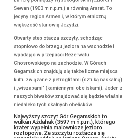
Sewan (1900 m n.p.m.) a równiną Ararat. To
jedyny region Armenii, w którym etniczną
większość stanowią Jezydzi.
Otwarty step otacza szczyty, schodząc
stopniowo do brzegu jeziora na wschodzie i
wpadając w przepaści Rezerwatu
Chosrowskiego na zachodzie. W Górach
Gegamskich znajdują się także liczne miejsca
kultu związane z petroglifami (sztuką naskalną)
i „wiszapami” (kamiennymi obeliskami). Jeden z
naszych biwaków znajdować się będzie właśnie
niedaleko tych skalnych obelisków.
Najwyższy szczyt Gór Gegamskich to
wulkan Ażdahak (3597 m n.p.m.), którego
krater wypełnia malownicze jezioro
roztopowe. Ze szczytu roztacza się