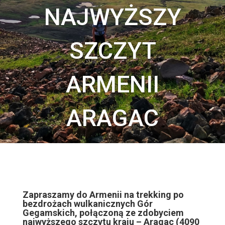
najwyższy
szczyt
armenii
aragac
Zapraszamy do Armenii na trekking po
bezdrożach wulkanicznych Gór
Gegamskich, połączoną ze zdobyciem
najwyższego szczytu kraju – Aragac (4090